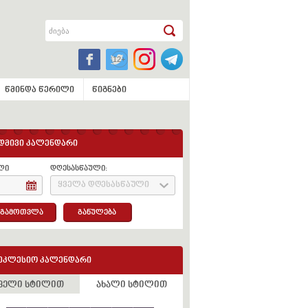
წმინდა წერილი
წიგნები
დმივი კალენდარი
ლი
დღესასწაული:
ყველა დღესასწაული
გამოთვლა
განულება
ეკლესიო კალენდარი
ველი სტილით
ახალი სტილით