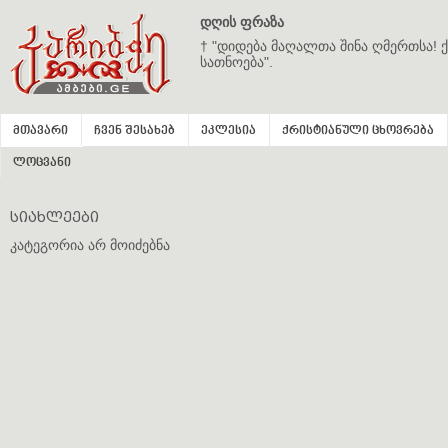
დღის ფრაზა
† "დიდება მაღალთა შინა ღმერთსა! ქ
სათნოება".
მთავარი
ჩვენ შესახებ
ეკლესია
ქრისტიანული ცხოვრება
ლოცვანი
სიახლეები
კატეგორია არ მოიძებნა