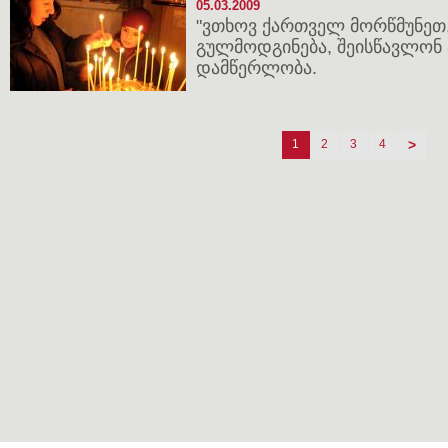
05.03.2009
"ვთხოვ ქართველ მორწმუნეთ,
გულმოდგინება, შეისწავლონ
დამწერლობა.
1
2
3
4
>