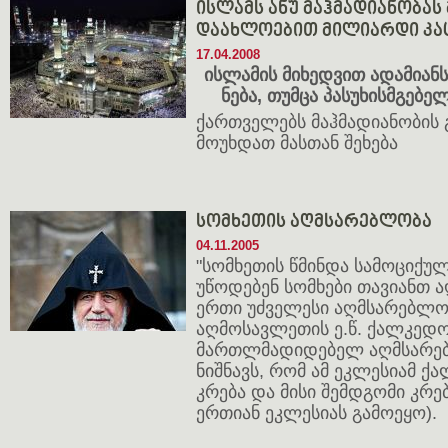
ისლამს ანუ მაჰმადიანობა
დაახლოებით მილიარდი კაც
17.04.2008
ისლამის მიხედვით ადამიანს
ნება, თუმცა პასუხისმგებე
ქართველებს მაჰმადიანობის 
მოუხდათ მასთან შეხება
სომხეთის აღმსარებლობა
04.11.2005
"სომხეთის წმინდა სამოციქულ
უწოდებენ სომხები თავიანთ 
ერთი უძველესი აღმსარებლობ
აღმოსავლეთის ე.წ. ქალკედ
მართლმადიდებელ აღმსარებლ
ნიშნავს, რომ ამ ეკლესიამ 
კრება და მისი შემდგომი კრე
ერთიან ეკლესიას გამოეყო).