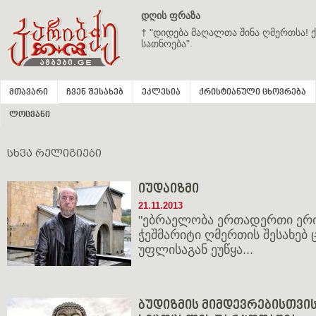
დღის ფრაზა
† "დიდება მაღალთა შინა ღმერთსა! ქ
სათნოება".
მთავარი
ჩვენ შესახებ
ეკლესია
ქრისტიანული ცხოვრება
ლოცვანი
სხვა რელიგიები
იუდაიზმი
21.11.2013
"ებრაელობა ერთადერთი ერი
ჭეშმარიტი ღმერთის შესახებ
უფლისაგან ეუწყა...
ბუდიზმის მიმდევრებისთვი