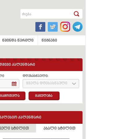
წმინდა წერილი
წიგნები
დმივი კალენდარი
ლი
დღესასწაული:
ყველა დღესასწაული
გამოთვლა
განულება
ეკლესიო კალენდარი
ველი სტილით
ახალი სტილით