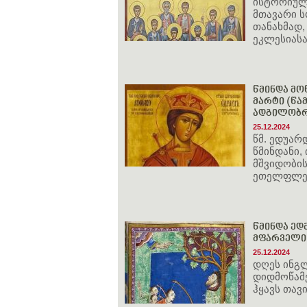
ისტორიული
მთავარი ს
თანახმად,
ეკლესიასა
წმინდა მოწ
მარტი (წამ
ადგილობრი
25.12.2024
წმ. ედუარ
წმინდანი,
მშვიდობი
ეთელფლედ
წმინდა ედ
მფარველი 
25.12.2024
დღეს ინგ
დიდმოწამე
ჰყავს თავ