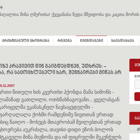
ა
მაღალთა შინა ღმერთსა! ქვეყანასა ზედა მშვიდობა და კაცთა შორის
ქრისტიანული ცხოვრება
რწმენა
წმინდანები
სხვადასხვა
მუ
ზე კრავივით წინ გაიგდებდნენ, უთხრეს: -
ა, რა საცოცხლებელი ხარ, შენნაირები მიწას არ
წე
9.11.2007
ერთი წითელი ხის კვერთხი ჰქონდა მამა სიმონს -
ლამაზად გათლილი, ოთხწახნაგოვანი... ყველასგან
გარიყულმა უკანასკნელ ნავსაყუდელში -
ფარღალალა ქოხში რამდენიმე ნივთთან ერთად
სა
ისიც წაიღო - მოხუცს მთავრობამ შვილებთან ერთად
ცხოვრება აუკრძალა, თავისი დიდი ეზოს ბოლოს
ძ
მტკაველი მიწა მიუზომა და იმ ფიცრულში შეკუნჭულს