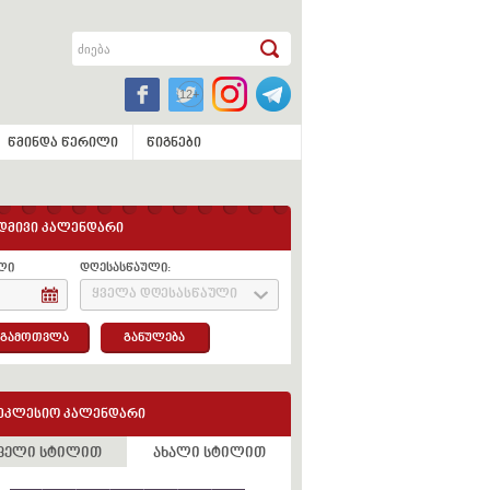
წმინდა წერილი
წიგნები
დმივი კალენდარი
ლი
დღესასწაული:
ყველა დღესასწაული
გამოთვლა
განულება
ეკლესიო კალენდარი
ველი სტილით
ახალი სტილით