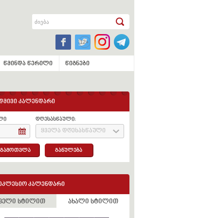
წმინდა წერილი
წიგნები
დმივი კალენდარი
ლი
დღესასწაული:
ყველა დღესასწაული
გამოთვლა
განულება
ეკლესიო კალენდარი
ველი სტილით
ახალი სტილით