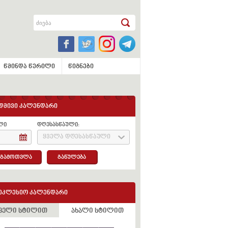
წმინდა წერილი
წიგნები
დმივი კალენდარი
ლი
დღესასწაული:
ყველა დღესასწაული
გამოთვლა
განულება
ეკლესიო კალენდარი
ველი სტილით
ახალი სტილით