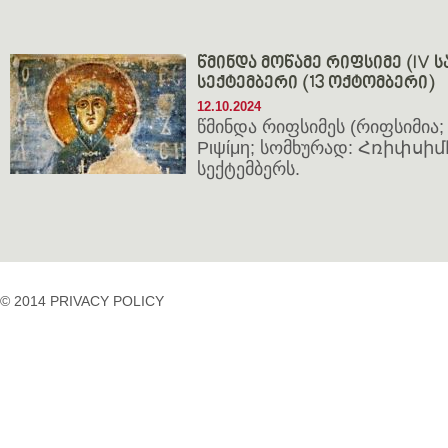
წმინდა მოწამე რიფსიმე (IV სა
სექტემბერი (13 ოქტომბერი)
12.10.2024
წმინდა რიფსიმეს (რიფსიმია; 
Ριψίμη; სომხურად: Հռիփսիմէ
სექტემბერს.
© 2014 PRIVACY POLICY
casino
casino
casino
temp
siteleri
siteleri
siteleri
mail
2023
idpcongress.org
bedava
uluslararası
Betpasgiris.vip
mobilcasinositeleri.com
bonus
nakliyat
restbetgiris.co
ilbet
bonus
betpastakip.com
ilbet
veren
restbet.com
giris
siteler