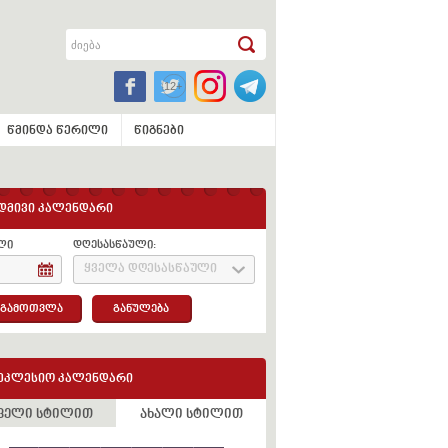
წმინდა წერილი
წიგნები
დმივი კალენდარი
ლი
დღესასწაული:
ყველა დღესასწაული
გამოთვლა
განულება
ეკლესიო კალენდარი
ველი სტილით
ახალი სტილით