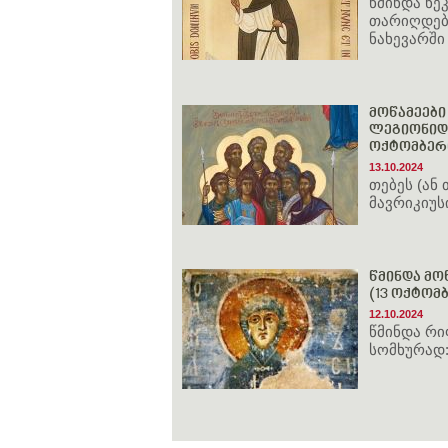
წმინდა ნ
თარიღდება
ნახევარში
მოწამეები
ლეგიონიდან
ოქტომბერ
13.10.2024
თებეს (ან
მავრიკიუს
წმინდა მოწ
(13 ოქტომ
12.10.2024
წმინდა რიფ
სომხურად: