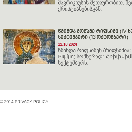
მავრიკიუსის მეთაურობით, შ
ქრისტიანებისგან.
წმინდა მოწამე რიფსიმე (IV სა
სექტემბერი (13 ოქტომბერი)
12.10.2024
წმინდა რიფსიმეს (რიფსიმია; 
Ριψίμη; სომხურად: Հռիփսիմէ
სექტემბერს.
© 2014 PRIVACY POLICY
casino
casino
casino
temp
siteleri
siteleri
siteleri
mail
2023
idpcongress.org
bedava
uluslararası
Betpasgiris.vip
mobilcasinositeleri.com
bonus
nakliyat