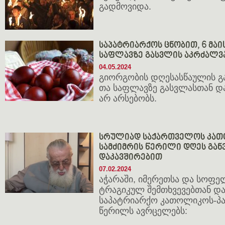
გად­მო­ვი­და.
საპატრიარქოს ცნობით, 6 მა
საფლავზე გასვლის აკრძალვა
04.05.2024
გი­ორ­გო­ბის დღე­სას­წა­უ­ლის გ
თა საფ­ლავ­ზე გას­ვლას­თან და­
არ არ­სე­ბობს.
სრულიად საქართველოს კათ
სამძიმრის წერილი დღეს გა
დაკავშირებით
07.02.2024
აჭარაში, იმერეთსა და სოფ
ტრაგიკულ შემთხვევებთან დ
საპატრიარქო კათოლიკოს-პა
წერილს ავრცელებს: