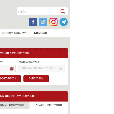
წმინდა წერილი
წიგნები
დმივი კალენდარი
ლი
დღესასწაული:
ყველა დღესასწაული
გამოთვლა
განულება
ეკლესიო კალენდარი
ველი სტილით
ახალი სტილით