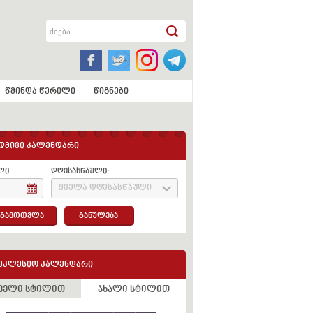
წმინდა წერილი
წიგნები
დმივი კალენდარი
ლი
დღესასწაული:
ყველა დღესასწაული
გამოთვლა
განულება
ეკლესიო კალენდარი
ველი სტილით
ახალი სტილით