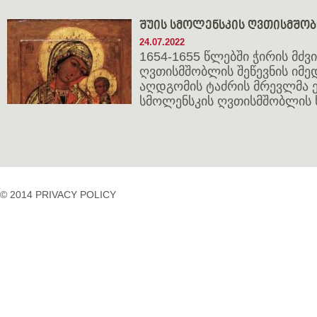
შუის სმოლენსკის ღვთისმშობლი
24.07.2022
1654-1655 წლებში ჭირის მძვი
ღვთისმშობლის შეწევნის იმე
აღდგომის ტაძრის მრევლმა 
სმოლენსკის ღვთისმშობლის 
© 2014 PRIVACY POLICY
casino
casino
casino
temp
siteleri
siteleri
siteleri
mail
2023
idpcongress.org
bedava
uluslararası
Betpasgiris.vip
mobilcasinositeleri.com
bonus
nakliyat
restbetgiris.co
ilbet
bonus
betpastakip.com
ilbet
veren
restbet.com
giris
siteler
betpas.com
ilbet
bonus