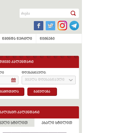
წმინდა წერილი
წიგნები
დმივი კალენდარი
ლი
დღესასწაული:
ყველა დღესასწაული
გამოთვლა
განულება
ეკლესიო კალენდარი
ველი სტილით
ახალი სტილით