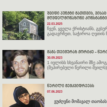
შვიდი პუნქტი მათთვის, ვისაც 
მღვდელმონაზონი კონსტანტი
22.03.2025
ჩვენ, ყველა ქრისტიანს, გვსუ
გადავრჩეთ, საჭიროა ღვთის 
მამა თეიმურაზ ქორიძე - წე
30.09.2023
1 ივლისს სხვანაირი მზე ამოგ
(შეპირებული წერილი შვილს)
წე­რი­ლი მემ­კვიდ­რეებს
07.06.2023
ვუძ
ღვნი
მო
მა
ვალ
თაო
ბას