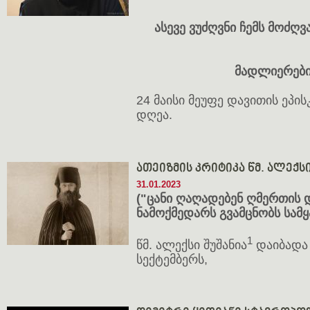
ასე
ვე
ვუძ
ღვნი
ჩემს
მოძ
ღვ
მად
ლიე
რე
ბ
24 მაი­სი მეუ­ფე და­ვი­თის ეპის
დღეა.
ათეიზმის კრიტიკა წმ. ალექს
31.01.2023
("ცანი ღაღადებენ ღმერთის 
ნამოქმედარს გვამცნობს სამყა
1
წმ. ალექსი შუშანია
დაიბადა 
სექტემბერს,