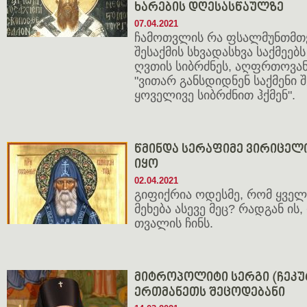
ხარების დღესასწაულზე
07.04.2021
ჩამოთვლის რა ფსალმუნთმთქ
შესაქმის სხვადასხვა საქმეებ
ღვთის სიბრძნეს, აღფრთოვან
"ვითარ განსდიდნენ საქმენი 
ყოველივე სიბრძნით ჰქმენ".
წმინდა სერაფიმე ვირიცელი 
იყო
02.04.2021
გიფიქრია ოდესმე, რომ ყველა
მეხება ასევე მეც? რადგან ის, 
თვალის ჩინს.
მიტროპოლიტი სერგი (ჩეკუ
ერთმანეთს შეცოდებანი