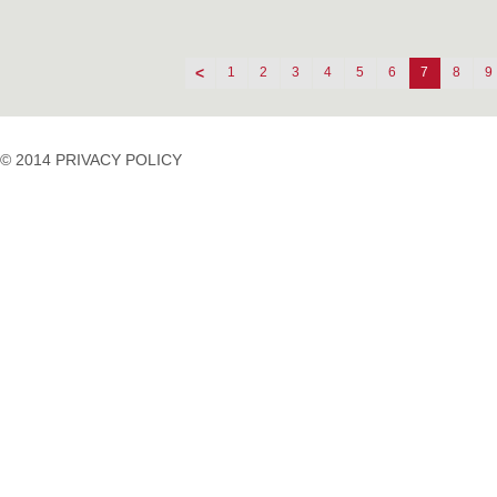
<
1
2
3
4
5
6
7
8
9
© 2014 PRIVACY POLICY
casino
casino
casino
temp
siteleri
siteleri
siteleri
mail
2023
idpcongress.org
bedava
uluslararası
Betpasgiris.vip
mobilcasinositeleri.com
bonus
nakliyat
restbetgiris.co
ilbet
bonus
betpastakip.com
ilbet
veren
restbet.com
giris
siteler
betpas.com
ilbet
bonus
restbettakip.com
yeni
veren
nasiloynanir.co
giris
siteler
alahabibi.com
vdcasino
hipodrombet.com
vdcasino
malatya
giris
oto
vdcasino
kiralama
sorunsuz
istanbul
giris