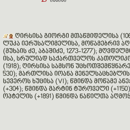
27
ივნისი
ღირსისა გიორგი მთაწმიდელისა (10
ლუკა იერუსალიმელისა, მოწამებრივ ა
(მუხაის ძე, აბაშიძე, 1273-1277)
;
მღვდელმო
ისა, სრულიად საქართველოს კათოლიკ
(1918)
;
ღირსისა სამსონ უცხოთშემწყნარე
530)
;
მართლისა იოანა მენელსაცხებლისა
სევეროს ხუცისა (VI)
;
წმინდა მოწამე ან
(+304
);
წმინდა მარტინ ტუროველი (+1150
ოპტელის (+1891) წმინდა ნაწილთა აღმოყ