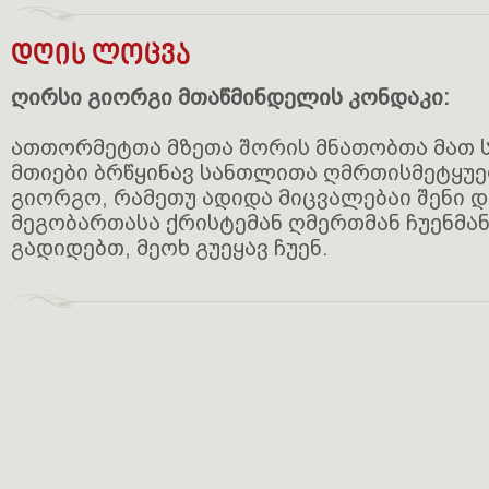
დღის ლოცვა
ღირსი გიორგი მთაწმინდელის კონდაკი:
ათთორმეტთა მზეთა შორის მნათობთა მათ 
მთიები ბრწყინავ სანთლითა ღმრთისმეტყუე
გიორგო, რამეთუ ადიდა მიცვალებაი შენი 
მეგობართასა ქრისტემან ღმერთმან ჩუენმა
გადიდებთ, მეოხ გუეყავ ჩუენ.