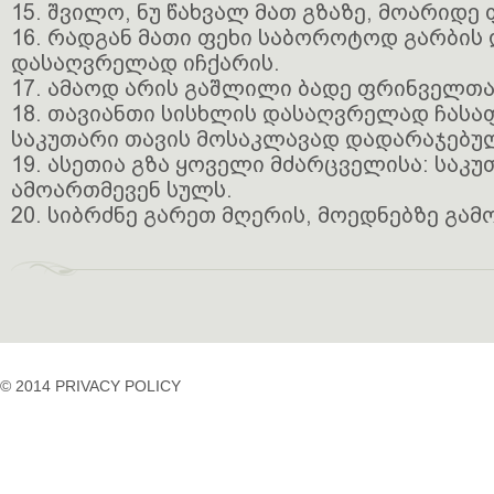
15. შვილო, ნუ წახვალ მათ გზაზე, მოარიდე 
16. რადგან მათი ფეხი საბოროტოდ გარბის 
დასაღვრელად იჩქარის.
17. ამაოდ არის გაშლილი ბადე ფრინველთა
18. თავიანთი სისხლის დასაღვრელად ჩას
საკუთარი თავის მოსაკლავად დადარაჯებუ
19. ასეთია გზა ყოველი მძარცველისა: საკუ
ამოართმევენ სულს.
20. სიბრძნე გარეთ მღერის, მოედნებზე გამო
© 2014 PRIVACY POLICY
casino
casino
casino
temp
siteleri
siteleri
siteleri
mail
2023
idpcongress.org
bedava
uluslararası
Betpasgiris.vip
mobilcasinositeleri.com
bonus
nakliyat