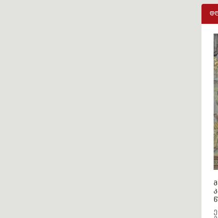
დღ
მ
კ
წ
ე