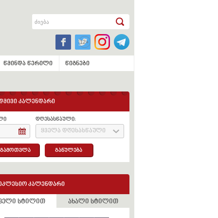
წმინდა წერილი
წიგნები
დმივი კალენდარი
ლი
დღესასწაული:
ყველა დღესასწაული
გამოთვლა
განულება
ეკლესიო კალენდარი
ველი სტილით
ახალი სტილით