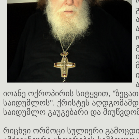
იოანე ოქროპირის სიტყვით, "ზეცა
საიდუმლოს". ქრისტეს აღდგომამდ
საიდუმლო გაუგებარი და მიუწვდო
რიცხვი ორმოცი სულიერი გამოცდი