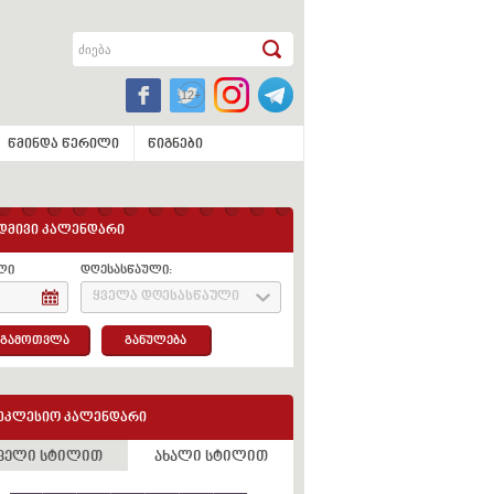
წმინდა წერილი
წიგნები
დმივი კალენდარი
ლი
დღესასწაული:
ყველა დღესასწაული
გამოთვლა
განულება
ეკლესიო კალენდარი
ველი სტილით
ახალი სტილით