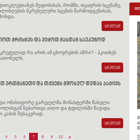
 დიოკლეტიანეს მეფობისას, რომში, თეატრის სცენაზე,
დღ
თლისღების მკრეხელური სცენის წარმოდგენისას,
მოხდა.
იოთ ქრისტეს და ვიყოთ მასთან საუკუნოდ
ნკრეტულად რა არის ამ ცხოვრების აზრი? - ჰკითხეს
ი ათონელს.
თ ერთმანეთი და თქვენს მშობელ დედას პატივს
და ონისიფორე გარეჯელმა მონასტერში წასვლა
ცოლისგან ნებართვა აიღო და ტფილისში წავიდა
ო კაბის შესაკერად.
მ
კ
წ
ე
4
5
6
7
8
9
10
>