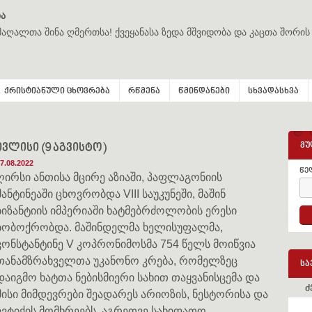
ა
მაღალთა შინა ღმერთსა! ქვეყანასა ზედა მშვიდობა და კაცთა შორის
ქრისტიანული ცხოვრება
რწმენა
წმინდანები
სხვადასხვა
მუ
 ივლისი (9 აგვისტო)
7.08.2022
წე
ღირსი ანთისა მცირე აზიაში, პაფლაგონიის
მანტინეაში ცხოვრობდა VIII საუკუნეში, მაშინ
ბიზანტიის იმპერიაში ხატმებრძოლობის ერესი
ბობოქრობდა. მაშინდელმა ხელისუფალმა,
კონსტანტინე V კოპრონიმოსმა 754 წელს მოიწვია
თანამზრახველთა უკანონო კრება, რომელზეც
სა
დაიგმო ხატთა ნებისმიერი სახით თაყვანისცემა და
ძ
მისი მიმდევრები შეადარეს არიოზის, ნესტორისა და
ევტიქის მომხრეებს. აგრეთვე სახიფათო