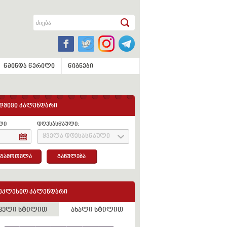
წმინდა წერილი
წიგნები
დმივი კალენდარი
ლი
დღესასწაული:
ყველა დღესასწაული
გამოთვლა
განულება
ეკლესიო კალენდარი
ველი სტილით
ახალი სტილით