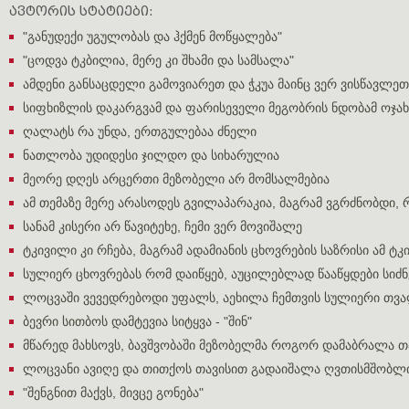
ავტორის სტატიები:
"განუდექი უგულობას და ჰქმენ მოწყალება"
"ცოდვა ტკბილია, მერე კი შხამი და სამსალა"
ამდენი განსაცდელი გამოვიარეთ და ჭკუა მაინც ვერ ვისწავლეთ
სიფხიზლის დაკარგვამ და ფარისეველი მეგობრის ნდობამ ოჯახ
ღალატს რა უნდა, ერთგულებაა ძნელი
ნათლობა უდიდესი ჯილდო და სიხარულია
მეორე დღეს არცერთი მეზობელი არ მომსალმებია
ამ თემაზე მერე არასოდეს გვილაპარაკია, მაგრამ ვგრძნობდი, 
სანამ კისერი არ წავიტეხე, ჩემი ვერ მოვიშალე
ტკივილი კი რჩება, მაგრამ ადამიანის ცხოვრების საზრისი ამ ტ
სულიერ ცხოვრებას რომ დაიწყებ, აუცილებლად წააწყდები სიძ
ლოცვაში ვევედრებოდი უფალს, აეხილა ჩემთვის სულიერი თვ
ბევრი სითბოს დამტევია სიტყვა - "შინ"
მწარედ მახსოვს, ბავშვობაში მეზობელმა როგორ დამაბრალა თა
ლოცვანი ავიღე და თითქოს თავისით გადაიშალა ღვთისმშობლ
"შენგნით მაქვს, მივცე გონება"