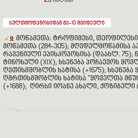
23
ივლისი
სულთმოფენობიდან მე-10 შვიდეული
მოწამეთა: ტროფიმესი, თეოფილესი 
მოწამეთა (284-305)
;
მღვდელმოწამისა ა
რავენიელი ეპისკოპოსისა (დაახლ. 75)
;
ტინოსელი (XIX);
ხსენება პოჩაევოს ყოვ
ღვთისმშობლის ხატისა (+1675)
;
ხსენება
ღმრთისმშობლის ხატისა "ყოველთა მწუ
(+1688)
;
ღირსი იოანე ახალი, ქოზიბელი (