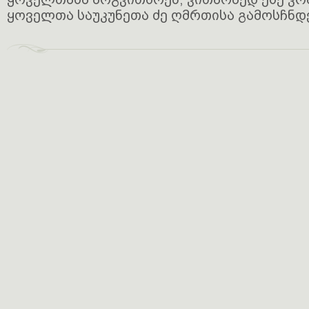
ყოველთა საუკუნეთა ძე ღმრთისა გამოსჩნდ