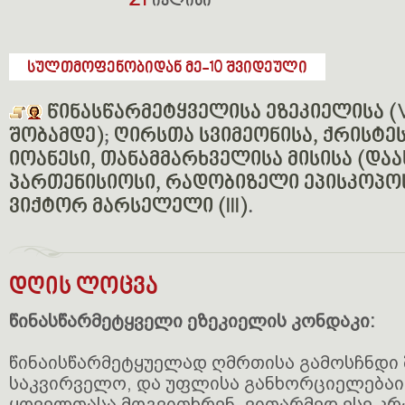
21
ივლისი
სულთმოფენობიდან მე-10 შვიდეული
წინასწარმეტყველისა ეზეკიელისა (V
შობამდე)
;
ღირსთა სვიმეონისა, ქრისტეს
იოანესი, თანამმარხველისა მისისა (დაა
პართენისიოსი, რადობიზელი ეპისკოპოსი
ვიქტორ მარსელელი (III)
.
დღის ლოცვა
წინასწარმეტყველი ეზეკიელის კონდაკი:
წინაისწარმეტყუელად ღმრთისა გამოსჩნდი 
საკვირველო, და უფლისა განხორციელებაი
ყოველთასა მოგვითხრენ, ვითარმედ ესე კრ