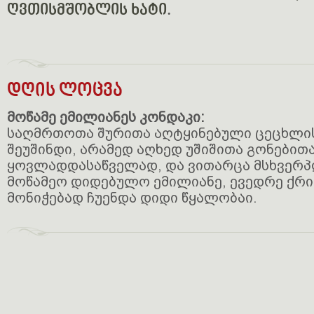
ღვთისმშობლის ხატი
.
დღის ლოცვა
მოწამე ემილიანეს კონდაკი:
საღმრთოთა შურითა აღტყინებული ცეცხლის
შეუშინდი, არამედ აღხედ უშიშითა გონებითა
ყოვლადდასაწველად, და ვითარცა მსხვერპლ
მოწამეო დიდებულო ემილიანე, ევედრე ქრ
მონიჭებად ჩუენდა დიდი წყალობაი.