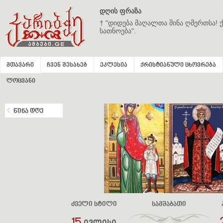
დღის ფრაზა
† "დიდება მაღალთა შინა ღმერთსა! ქ
სათნოება".
მთავარი
ჩვენ შესახებ
ეკლესია
ქრისტიანული ცხოვრება
ლოცვანი
წინა დღე
ძველი სტილი
სამშაბათი