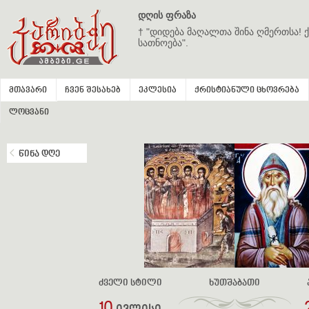
დღის ფრაზა
† "დიდება მაღალთა შინა ღმერთსა! ქ
სათნოება".
მთავარი
ჩვენ შესახებ
ეკლესია
ქრისტიანული ცხოვრება
ლოცვანი
წინა დღე
ძველი სტილი
ხუთშაბათი