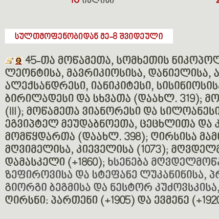
10
ივლისი
სულთმოფენობიდან მე-8 შვიდეული
45-თა მოწამეთა, სომხეთის ნიკოპო
ლეონტისა, მავრიკიოსისა, დანიელისა, 
ალექსანდრესი, იანიკიტესი, სისინიოსისა
ბირილადესი და სხვათა (დაახლ. 319);
მო
(III)
;
მოწამეთა ვიანორესი და სილოანესი 
ეგვიპტელ მეუდაბნოეთა, ცეცხლითა და
მომწყდართა (დაახლ. 398)
;
ღირსისა მამ
მღვიმელისა, კიეველისა (1073)
;
მღვდელმ
დამასკელი (+1860)
; ხსენება მღვდელმოწ
ზეფიროვისა და სტეფანე ლუკანინისა, 
გიორგი ბეგმისა და ნესტორ კუძოვსკისა, 
ღირსნი: პართენი (+1905) და ევმენე (+1