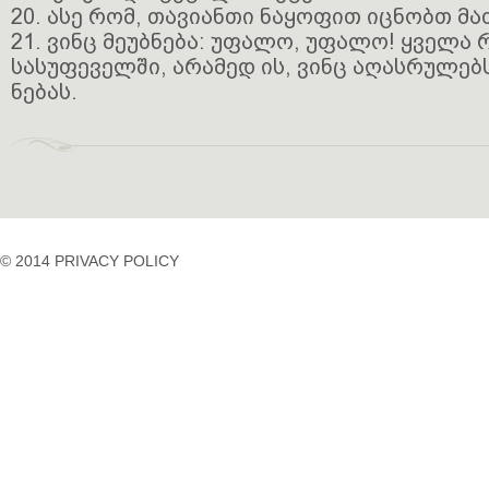
20. ასე რომ, თავიანთი ნაყოფით იცნობთ მა
21. ვინც მეუბნება: უფალო, უფალო! ყველა 
სასუფეველში, არამედ ის, ვინც აღასრულებს
ნებას.
© 2014 PRIVACY POLICY
casino
casino
casino
temp
siteleri
siteleri
siteleri
mail
2023
idpcongress.org
bedava
uluslararası
Betpasgiris.vip
mobilcasinositeleri.com
bonus
nakliyat
restbetgiris.co
ilbet
bonus
betpastakip.com
ilbet
veren
restbet.com
giris
siteler
betpas.com
ilbet
bonus
restbettakip.com
yeni
veren
nasiloynanir.co
giris
siteler