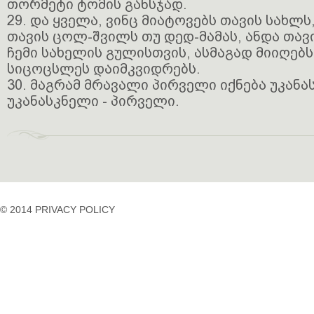
თორმეტი ტომის განსჯად.
29. და ყველა, ვინც მიატოვებს თავის სახლს,
თავის ცოლ-შვილს თუ დედ-მამას, ანდა თა
ჩემი სახელის გულისთვის, ასმაგად მიიღებს
სიცოცსლეს დაიმკვიდრებს.
30. მაგრამ მრავალი პირველი იქნება უკანა
უკანასკნელი - პირველი.
© 2014 PRIVACY POLICY
casino
casino
casino
temp
siteleri
siteleri
siteleri
mail
2023
idpcongress.org
bedava
uluslararası
Betpasgiris.vip
mobilcasinositeleri.com
bonus
nakliyat
restbetgiris.co
ilbet
bonus
betpastakip.com
ilbet
veren
restbet.com
giris
siteler