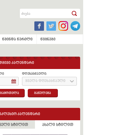
წმინდა წერილი
წიგნები
დმივი კალენდარი
ლი
დღესასწაული:
ყველა დღესასწაული
გამოთვლა
განულება
ეკლესიო კალენდარი
ველი სტილით
ახალი სტილით