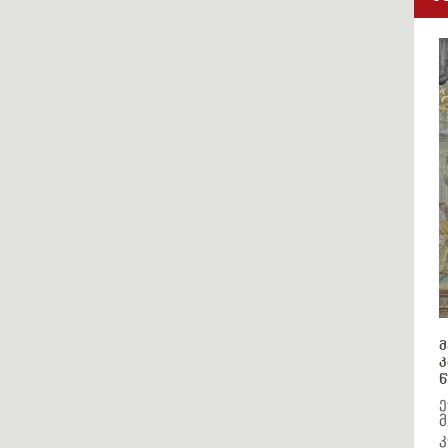
მ
კ
წ
ე
მ
კ