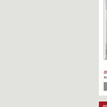
ჟ
#
დღ