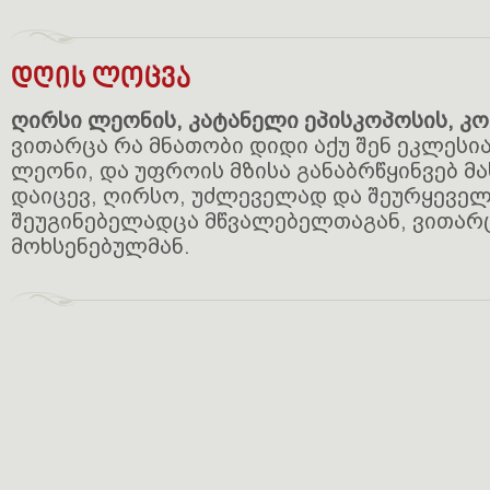
დღის ლოცვა
ღირსი ლეონის, კატანელი ეპისკოპოსის, კო
ვითარცა რა მნათობი დიდი აქუ შენ ეკლეს
ლეონი, და უფროის მზისა განაბრწყინვებ მა
დაიცევ, ღირსო, უძლეველად და შეურყეველ
შეუგინებელადცა მწვალებელთაგან, ვითარ
მოხსენებულმან.