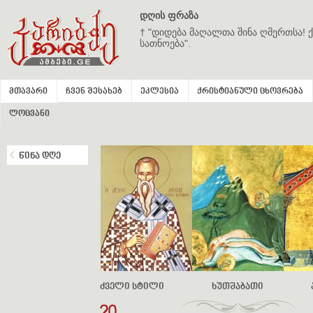
დღის ფრაზა
† "დიდება მაღალთა შინა ღმერთსა! ქ
სათნოება".
მთავარი
ჩვენ შესახებ
ეკლესია
ქრისტიანული ცხოვრება
ლოცვანი
წინა დღე
ძველი სტილი
ხუთშაბათი