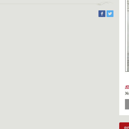
ჟ
#
დღ