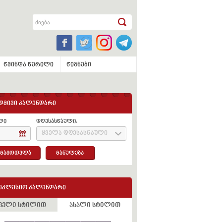
წმინდა წერილი
წიგნები
დმივი კალენდარი
ლი
დღესასწაული:
ყველა დღესასწაული
გამოთვლა
განულება
ეკლესიო კალენდარი
ველი სტილით
ახალი სტილით