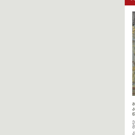
მ
კ
წ
ე
მ
კ