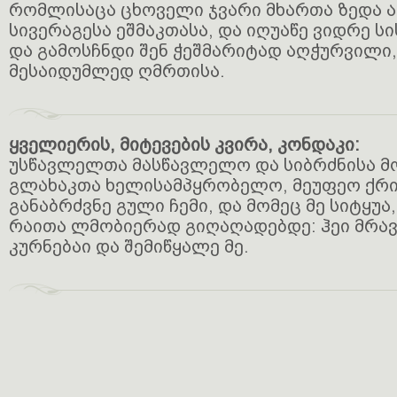
რომლისაცა ცხოველი ჯვარი მხართა ზედა ა
სივერაგესა ეშმაკთასა, და იღუაწე ვიდრე 
და გამოსჩნდი შენ ჭეშმარიტად აღჭურვილი,
მესაიდუმლედ ღმრთისა.
ყველიერის, მიტევების კვირა, კონდაკი:
უსწავლელთა მასწავლელო და სიბრძნისა მ
გლახაკთა ხელისამპყრობელო, მეუფეო ქრის
განაბრძვნე გული ჩემი, და მომეც მე სიტყუა
რაითა ლმობიერად გიღაღადებდე: ჰეი მრა
კურნებაი და შემიწყალე მე.