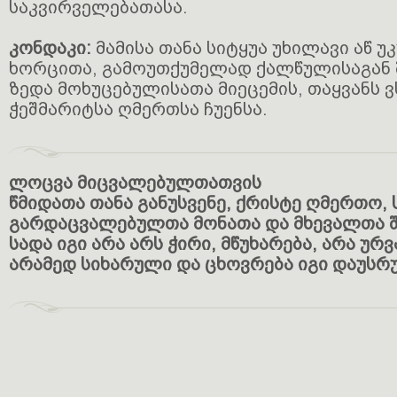
საკვირველებათასა.
კონდაკი:
მამისა თანა სიტყუა უხილავი აწ უ
ხორცითა, გამოუთქუმელად ქალწულისაგან
ზედა მოხუცებულისათა მიეცემის, თაყვანს ვ
ჭეშმარიტსა ღმერთსა ჩუენსა.
ლოცვა მიცვალებულთათვის
წმიდათა თანა განუსვენე, ქრისტე ღმერთო, 
გარდაცვალებულთა მონათა და მხევალთა შე
სადა იგი არა არს ჭირი, მწუხარება, არა ურ
არამედ სიხარული და ცხოვრება იგი დაუს