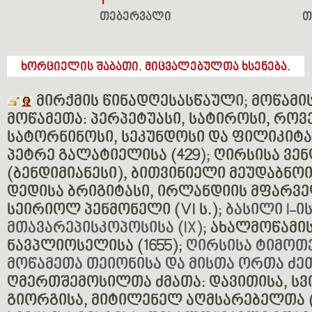
1
თებერვალი
თ
ხორციელის შაბათი. მიცვალებულთა ხსენება.
მირქმის წინადღესასწაულ
ი;
მოწამის
მოწამეთა: პერპეტუასი, სატიროსი, როვ
სატორნინოსი, სეკუნდოსი და ფილიკიტატ
პეტრე გალატიელისა (429
);
ღირსისა ვენ
(ბენდიმიანესი), ბითვინიელი მეუდაბნოის
დედისა ბრიგიტასი, ირლანდიის მფარველ
სეირიოლ პენმონელი (VI ს.)
; ბასილი I-
მთავარეპისკოპოსისა (IX);
ახალმოწამის
ნავპლიოსელისა (1655)
; ღირსისა ტიმოთ
მოწამეთა თეიონისა და მისთა ორთა ძე
ღმერთშემოსილთა ძმათა: დავითისა, სვ
გიორგისა, მიტილენელ აღმსარებელთა (