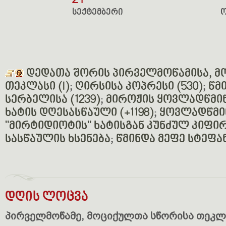
24
სექტემბერი
დედათა შორის პირველმოწამისა, მ
თეკლასი (I)
;
ღირსისა კოპრესი (530)
;
წმ
სერბელისა (1239)
;
მიროჟის ყოვლადწმი
ხატის დღესასწაული (+1198)
;
ყოვლადწმი
"მირტიდიოტის" ხატისგან კუნძულ კიფი
სასწაულის ხსენება
;
წმინდა მეფე სტეფან
დღის ლოცვა
პირველმოწამე, მოციქულთა სწორისა თეკლ