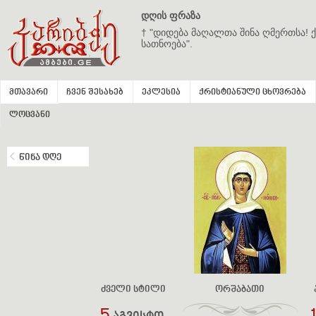
დღის ფრაზა
† "დიდება მაღალთა შინა ღმერთსა! ქ
სათნოება".
მთავარი
ჩვენ შესახებ
ეკლესია
ქრისტიანული ცხოვრება
ლოცვანი
წინა დღე
ძველი სტილი
ორშაბათი