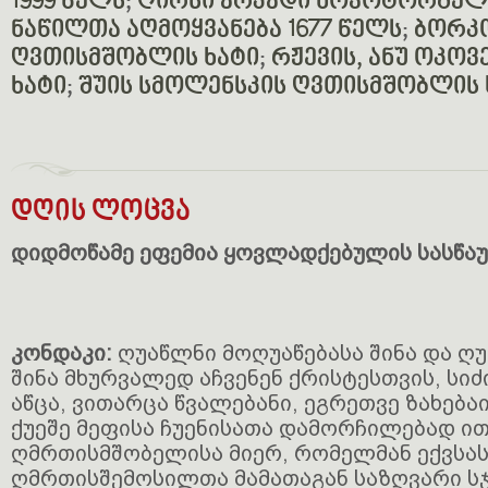
1999 წელს
;
ღირსი არკადი ნოვოტორგელის
ნაწილთა აღმოყვანება 1677 წელს
;
ბორკ
ღვთისმშობლის ხატი
;
რჟევის, ანუ ოკო
ხატი
;
შუის სმოლენსკის ღვთისმშობლის 
დღის ლოცვა
დიდმოწამე ეფემია ყოვლადქებულის სასწაუ
კონდაკი:
ღუაწლნი მოღუაწებასა შინა და ღ
შინა მხურვალედ აჩვენენ ქრისტესთვის, სიძი
აწცა, ვითარცა წვალებანი, ეგრეთვე ზახებ
ქუეშე მეფისა ჩუენისათა დამორჩილებად ი
ღმრთისმშობელისა მიერ, რომელმან ექვსა
ღმრთისშემოსილთა მამათაგან საზღვარი სჯ