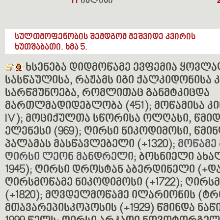
11
ივლისი
სულთმოფენობის შემდგომ მეშვიდე კვირის
ხუთშაბათი. ხმა 5.
ხსენება დიდმოწამე ევფემია ყოვლ
სასწაულისა, რაჟამს იგი ქალკიდონისა 
სარწმუნოება, რომლითაც განმტკიცდა
მართლმადიდებლობა (451)
;
მოწამისა კინ
IV)
;
მოციქულთა სწორისა ოლღასი, წმი
ელენესი (969)
;
ღირსი ნიკოდიმოსი, წმი
პალამას მასწავლებელი (+1320
); მოწამ
ღირსი ლეონ მანდრელი;
ბოსნიელი ახალ
1945)
;
ღირსი დროსტან აბერდინელი (+დაა
ღირსმოწამე ნიკოდიმოსი (+1722)
;
ღირსმ
(+1820)
;
მღვდელმოწამე ილარიონის (ტრო
მთავარეპისკოპოსის (+1929) წმინდა ნა