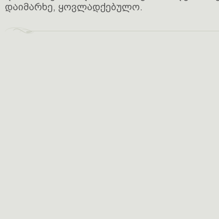
დაიმარხე, ყოვლადქებულო.