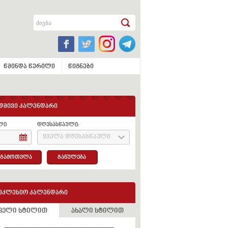
წმინდა წერილი
წიგნები
დმივი კალენდარი
ლი
დღესასწაული:
ყველა დღესასწაული
გამოთვლა
განულება
ეკლესიო კალენდარი
ველი სტილით
ახალი სტილით