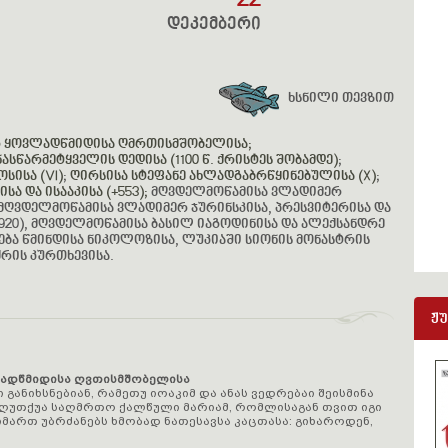
22
დეკემბერი
ხსნილი თევზით
რ ყოვლადწმიდისა ღმრთისმშობელისა;
ასწარმეტყველის დედისა (1100 წ. ქრისტეს შობამდე)
;
სისა (VI)
;
ღირსისა სტეფანე ახლადგაბრწყინებულისა (X)
;
სა და ისააკისა (+553);
მღვდელმოწამისა ვლადიმერ
, მღვდელმოწამისა ვლადიმერ ჯურინსკისა, პრესვიტერისა და
1920), მღვდელმოწამისა ბასილ იაგოდინისა და ალექსანდრე
ენება წმინდისა ნიკოლოზისა, ლუკიაში სიონის მონასტრის
ძრის კურთხევისა.
ჟ
ლადწმიდისა ღვთისმშობელისა
განიხსნებიან, რამეთუ იოაკიმ და ანას ვედრებაი შეისმინა
აღუთქუა საღმრთო ქალწული მარიამ, რომლისაგან თვით იგი
მართ უბრძანებს ხმობად ნათესავსა კაცთასა: გიხაროდენ,