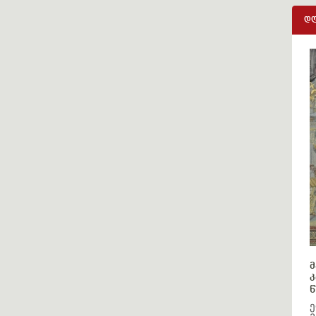
დღ
მ
კ
წ
ე