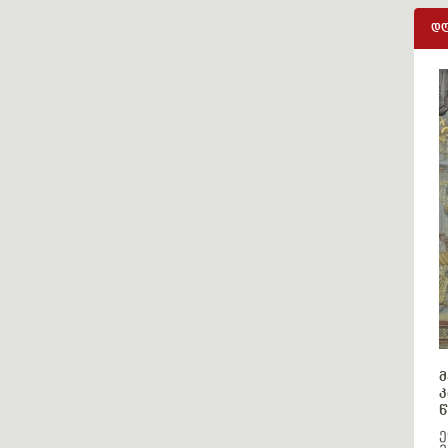
დღ
მ
კ
წ
ე