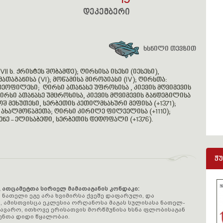
15
დეკემბერი
ხსნილი თევზით
II ს. ქრისტეს შობამდე)
;
ღირსისა ისესი (იესესი),
ათაგანისა (VI)
;
მოწამისა მიროპიასი (IV)
;
ღირსთა:
 თეოფილესი
;
ღირსი ათანასე უფროსისა , კიევის მღვიმევის
ირსი ათანასე უმცროსისა, კიევის მღვიმევის განდეგილისა
შ მეხუთესი, სერბეთის კეთილმსახური მეფისა (+1371)
;
 ახალმოწამეთა
;
ღირსი კირილე ფილეელისა (+1110);
ენე - ელისაბედი, სერბეთის დედოფალი (+1376).
ჟ
, ათცამეტთა სირიელ მამათაგანის კონდაკი:
 ნათელი ეგე არა ხვიმირსა ქვეშე დაფარული, და
, ამისთვისცა ეკლესია ორღანოსა მაგას სულისასა ნათელ-
თავარო, ითხოვე ერისათვის მორწმუნისა ხსნა ფლობისაგან
ნთა დიდი წყალობაი.