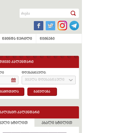
წმინდა წერილი
წიგნები
დმივი კალენდარი
ლი
დღესასწაული:
ყველა დღესასწაული
გამოთვლა
განულება
ეკლესიო კალენდარი
ველი სტილით
ახალი სტილით