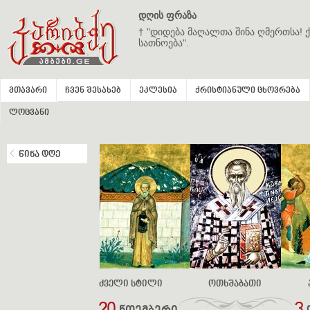
დღის ფრაზა
† "დიდება მაღალთა შინა ღმერთსა! ქ
სათნოება".
მთავარი
ჩვენ შესახებ
ეკლესია
ქრისტიანული ცხოვრება
ლოცვანი
წინა დღე
ძველი სტილი
ოთხშაბათი