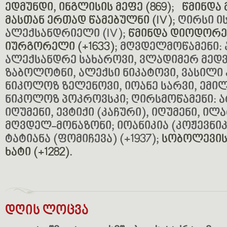
ედმუნდი, ინგლისის მეფე (869)
;
წმინდა 
მასთან ერთად წამებულნი (IV)
; ღირსი 
ალექსანდრიელი (IV);
წმინდა დიოდორე 
იურგორელი (+1633)
; მღვდელმოწამენი: 
ალექსანდრე სახაროვი, ვლადიმერ მედვ
ზაბოლოტნი, ალექსი ნიკატოვი, ვასილი
ნიკოლოზ ზელენოვი, იოანე სარვი, ემილ
ნიკოლოზ პოკროვსკი; ღირსმოწამენი: ა
იღუმენი, ევტიქი (კაჩური), იღუმენი, ილ
მღვდელ-მონაზონი; იოანიკია (კოჟევნიკ
ტატიანა (ფომიჩევა) (+1937);
სობოლევის
ხატი (+1282)
.
დღის ლოცვა