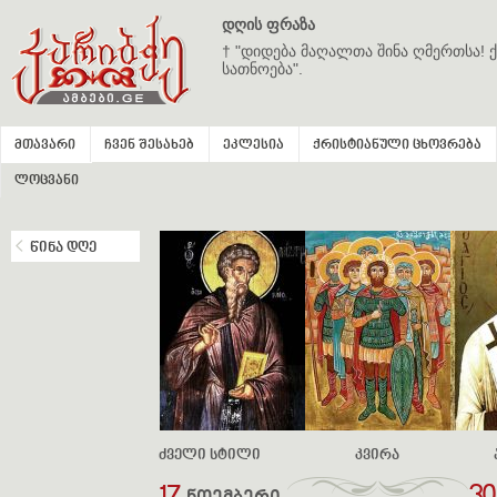
დღის ფრაზა
† "დიდება მაღალთა შინა ღმერთსა! ქ
სათნოება".
მთავარი
ჩვენ შესახებ
ეკლესია
ქრისტიანული ცხოვრება
ლოცვანი
წინა დღე
ძველი სტილი
კვირა