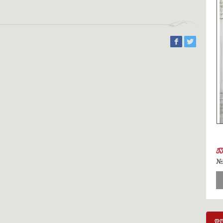
ჟ
#
დღ