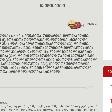
24
სექტემბერი
ხსნილი
სა (474-491)
;
მოწამეთა: დიმიტრისა, ცოლისა მისისა
(I)
;
მოწამეთა დიოდორესი და დიდიმოსი, ასურელთა
;
-364)
;
ღირსისა ევფროსინე მზარეულისა (IX)
;
ღირსისა
ლ წმინდანთა კრება;
წმინდა ვილიბერტ კიოლნელი (+889)
;
წმინდა ევქარიოსი (დაახლ. III)
;
წმინდა სერგი და გერმანე
ება (XIV)
;
ღირსი ილია მღვიმელი და მისი სულიერი მამა
ი (XI)
; წმინდა მღვდელმოწამენი: ნიკოლოზ პოდიაკოვი და
და კარპე ელბი, მღვდელი (1937); ნიკოლოზ შიროგოროვი,
ლის ხატი (+1689);
წირვის შემდეგ კრწანისის ბრძოლაში
ჟ
ულთა საოხად აღესრულება პანაშვიდი
.
დაკი:
თა და ლოცვითა, და შემოქმედისა შენისა მიმართ ვედრებითა
იიღე სრულიად შენდობაი შეცოდებათა და გვიჩვენე ჩუენცა