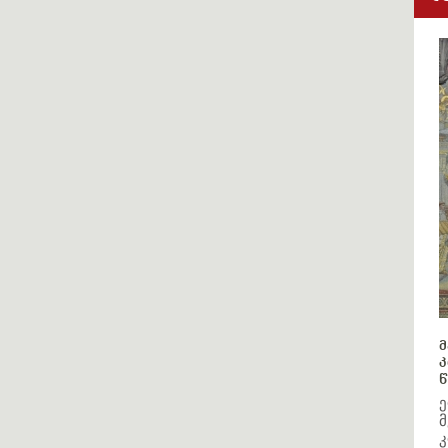
მ
კ
წ
ე
მ
კ