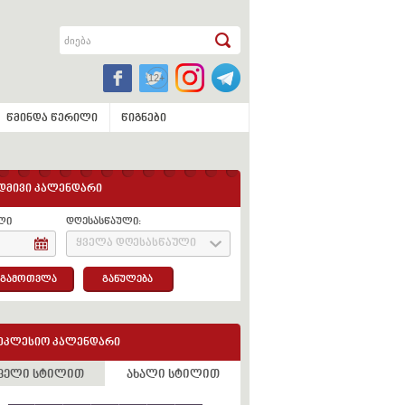
წმინდა წერილი
წიგნები
დმივი კალენდარი
ლი
დღესასწაული:
ყველა დღესასწაული
გამოთვლა
განულება
ეკლესიო კალენდარი
ველი სტილით
ახალი სტილით