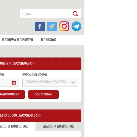
წმინდა წერილი
წიგნები
დმივი კალენდარი
ლი
დღესასწაული:
ყველა დღესასწაული
გამოთვლა
განულება
ეკლესიო კალენდარი
ველი სტილით
ახალი სტილით