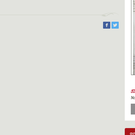
ჟ
#
დღ