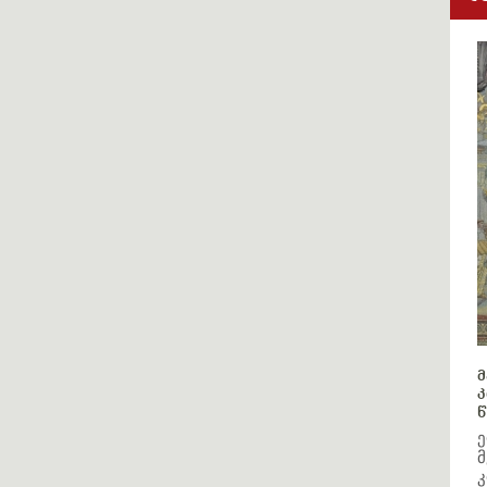
მ
კ
წ
ე
მ
კ