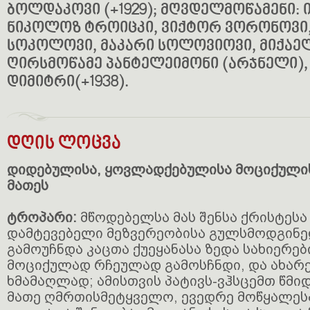
ბოლდაკოვი (+1929); მღვდელმოწამენი: 
ნიკოლოზ ტროიცკი, ვიქტორ ვორონოვი,
სოკოლოვი, მაკარი სოლოვიოვი, მიქაელ 
ღირსმოწამე პანტელეიმონი (არჯნელი), (
დიმიტრი(+1938).
დღის ლოცვა
დიდებულისა, ყოვლადქებულისა მოციქულის
მათეს
ტროპარი:
მწოდებელსა მას შენსა ქრისტესა
დამტევებელი მეზვერეობისა გულსმოდგინე
გამოუჩნდა კაცთა ქუეყანასა ზედა სახიერებ
მოციქულად რჩეულად გამოსჩნდი, და ახარ
ხმამაღლად; ამისთვის პატივს-ვჰსცემთ წმიდა
მათე ღმრთისმეტყველო, ევედრე მოწყალეს