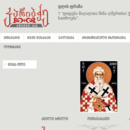
დღის ფრაზა
† "დიდება მაღალთა შინა ღმერთსა! ქ
სათნოება".
მთავარი
ჩვენ შესახებ
ეკლესია
ქრისტიანული ცხოვრება
ლოცვანი
წინა დღე
ძველი სტილი
ოთხშაბათი