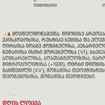
3
ოქტომბერი
მღვდელმოწამეთა: დიონისე არეოპა
ეპისკოპოსისა, რუსტიკე ხუცისა და ელევ
ღირსისა იოანე ქოზიბელისა, კესარიელი
ნეტარისა ისიხი ქორებელისა (VI)
; ხსენ
აღმსარებლისა, აღათანგელოზისა, ია
მიტროპოლიტისა (+1928);
ღირსი დიონის
განდეგილი (XV)
; მოწამისა თეოქტისტეს
თეოგენოსისა; მოწამისა თეოტიქესი.
დღის ლოცვა