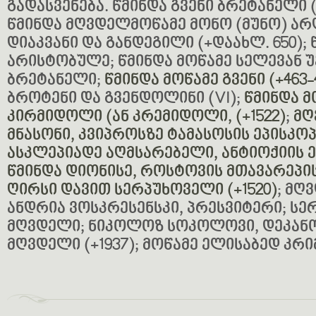
გადასვენება. წმინდა გვენი ბრეტანელი (
წმინდა მღვდელმოწამე მონო (მუნო) არ
დიაკვანი და განდეგილი (+დაახლ. 650);
არისტობულე; წმინდა მოწამე სელევან 
ბრეტანელი;
წმინდა მოწამე გვენი (+463-
ბროტენი და გვენდოლინი (VI);
წმინდა მ
კირმიდოლი (ან კრემიდოლი, (+1522)
;
მღ
მნასონი, კვიპროსზე ტამასოსის ეპისკოპო
ასკლეპიადე აღმსარებელი, ანტიოქიის ეპ
წმინდა დიონისე, როსტოვის მთავარეპის
ღირსი დავით სერპუხოველი (+1520)
; მღ
ანდრია ვოსკრესენსკი, პრესვიტერი; სერ
მღვდელი; ნიკოლოზ სოკოლოვი, დეკანოზ
მღვდელი (+1937); მოწამე ელისაბედ კრიმ