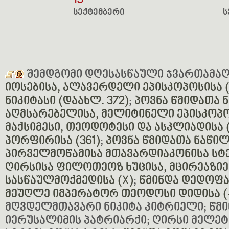
15
სექტემბერი
ს
შემდგომი დღესასწაული ჯვართამა
იოსებისა, ალავერდელი ეპისკოპოსისა (
ნიკიტასი (დაახლ. 372)
;
პოვნა წმიდათა 
აღმსარებელისა, მელიტინელი ეპისკოპოსი
მაქსიმესი, თეოდოტესი და ასკლიადისა (
პორფირისა (361)
;
პოვნა წმიდათა ნაწი
პირველმოწამისა მთავარდიაკონისა სტეფ
ღირსისა ფილოთეოზ ხუცისა, მცირეაზიე
სასწაულმოქმედისა (X)
;
წმინდა დედოფ
მეუღლე იმპერატორ თეოდოსი დიდისა (
მღვდელმთავარი ნიკიტა კიტრიელი; წმი
იერუსალიმის პატრიარქი; ღირსი მელეტ